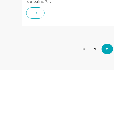
de bains ?…
Pagination
1
2
des
publications