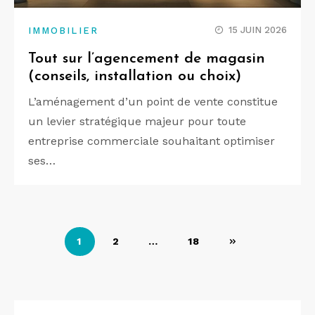
15 JUIN 2026
IMMOBILIER
Tout sur l’agencement de magasin
(conseils, installation ou choix)
L’aménagement d’un point de vente constitue
un levier stratégique majeur pour toute
entreprise commerciale souhaitant optimiser
ses…
Pagination
1
2
…
18
des
publications