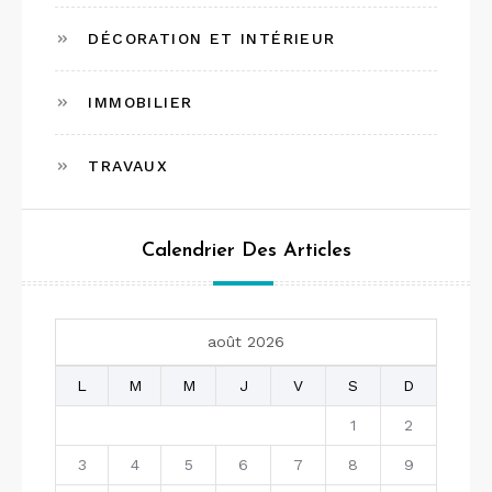
DÉCORATION ET INTÉRIEUR
IMMOBILIER
TRAVAUX
Calendrier Des Articles
août 2026
L
M
M
J
V
S
D
1
2
3
4
5
6
7
8
9