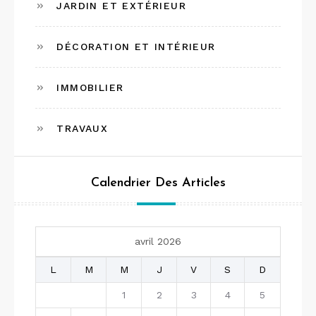
JARDIN ET EXTÉRIEUR
DÉCORATION ET INTÉRIEUR
IMMOBILIER
TRAVAUX
Calendrier Des Articles
avril 2026
L
M
M
J
V
S
D
1
2
3
4
5